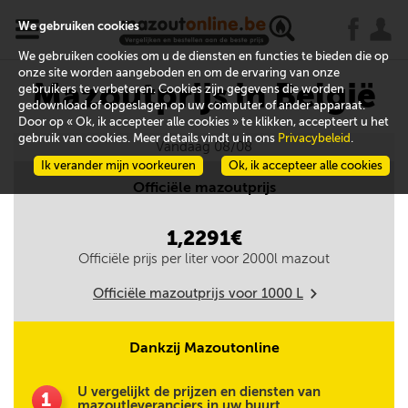
x
j
u
We gebruiken cookies
We gebruiken cookies om u de diensten en functies te bieden die op
onze site worden aangeboden en om de ervaring van onze
Mazoutprijs in België
gebruikers te verbeteren. Cookies zijn gegevens die worden
gedownload of opgeslagen op uw computer of ander apparaat.
Door op « Ok, ik accepteer alle cookies » te klikken, accepteert u het
gebruik van cookies. Meer details vindt u in ons
Privacybeleid
.
Vandaag 08/08
Ik verander mijn voorkeuren
Ok, ik accepteer alle cookies
Officiële mazoutprijs
1,2291€
Officiële prijs per liter voor
2000
l mazout
Officiële mazoutprijs voor
1000
L
m
Dankzij Mazoutonline
U vergelijkt de prijzen en diensten van
1
mazoutleveranciers in uw buurt