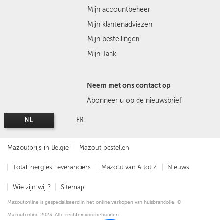
Mijn accountbeheer
Mijn klantenadviezen
Mijn bestellingen
Mijn Tank
Neem met ons contact op
Abonneer u op de nieuwsbrief
NL
FR
Mazoutprijs in België
Mazout bestellen
TotalEnergies Leveranciers
Mazout van A tot Z
Nieuws
Wie zijn wij ?
Sitemap
Mazoutonline is gespecialiseerd in het online verkopen van huisbrandolie. ©
Mazoutonline 2023. Alle rechten voorbehouden