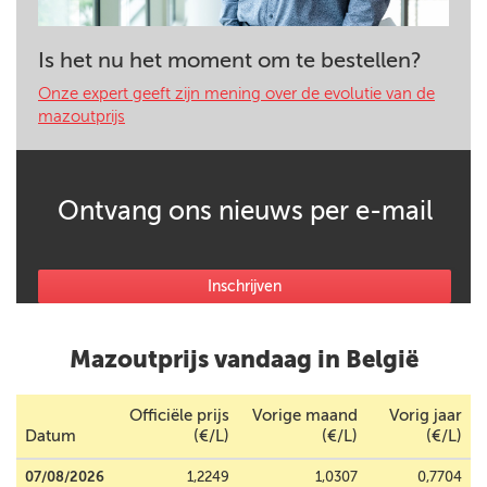
Is het nu het moment om te bestellen?
Onze expert geeft zijn mening over de evolutie van de
mazoutprijs
Ontvang ons nieuws per e-mail
Inschrijven
Mazoutprijs vandaag in België
Officiële prijs
Vorige maand
Vorig jaar
Datum
(€/L)
(€/L)
(€/L)
07/08/2026
1,2249
1,0307
0,7704