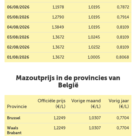
06/08/2026
1,1978
1,0195
0,7872
05/08/2026
1,2790
1,0195
0,7914
04/08/2026
1,3849
1,0195
0,8109
03/08/2026
1,3672
1,0245
0,8109
02/08/2026
1,3672
1,0232
0,8109
01/08/2026
1,3672
1,0005
0,8068
Mazoutprijs in de provincies van
België
Officiële prijs
Vorige maand
Vorig jaar
Provincie
(€/L)
(€/L)
(€/L)
Brussel
1,2249
1,0307
0,7704
Waals
1,2249
1,0307
0,7704
Brabant