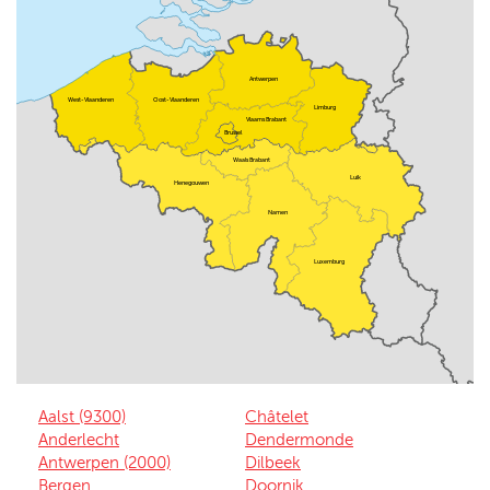
Antwerpen
Oost-Vlaanderen
West-Vlaanderen
Limburg
Vlaams Brabant
Brussel
Waals Brabant
Luik
Henegouwen
Namen
Luxemburg
Aalst (9300)
Châtelet
Anderlecht
Dendermonde
Antwerpen (2000)
Dilbeek
Bergen
Doornik