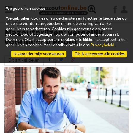
x
j
u
We gebruiken cookies
We gebruiken cookies om u de diensten en functies te bieden die op
onze site worden aangeboden en om de ervaring van onze
gebruikers te verbeteren. Cookies zijn gegevens die worden
Mazoutprijzen: vergelijk
gedownload of opgeslagen op uw computer of ander apparaat.
vooraleer u koopt
Door op « Ok, ik accepteer alle cookies » te klikken, accepteert u het
gebruik van cookies. Meer details vindt u in ons
Privacybeleid
.
Ik verander mijn voorkeuren
Ok, ik accepteer alle cookies
Dit artikel delen