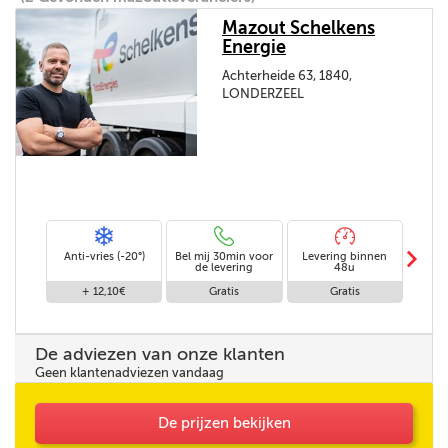
Mazout Schelkens
Energie
Achterheide 63, 1840,
LONDERZEEL
m
Anti-vries (-20°)
Bel mij 30min voor
Levering binnen
Le
de levering
48u
z
+ 12,10€
Gratis
Gratis
De adviezen van onze klanten
Geen klantenadviezen vandaag
De prijzen bekijken