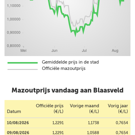
Gemiddelde prijs in de stad
Officiële mazoutprijs
Mazoutprijs vandaag aan Blaasveld
Officiële prijs
Vorige maand
Vorig jaar
Datum
(€/L)
(€/L)
(€/L)
10/08/2026
1,2291
1,1738
0,7654
09/08/2026
1,2291
1,0588
0,7654