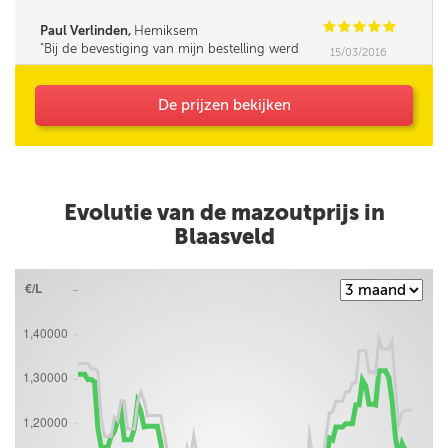
was iets minder vlot in omgang met mensen,
leek me. Verder was de service super!
C
C
C
C
C
Paul Verlinden,
Hemiksem
Bij de bevestiging van mijn bestelling werd
15/03/2016
mijn opmerking (Korting HNN personeel) niet
bevestigd.
De prijzen bekijken
Evolutie van de mazoutprijs in
Blaasveld