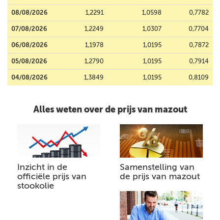
08/08/2026
1,2291
1,0598
0,7782
07/08/2026
1,2249
1,0307
0,7704
06/08/2026
1,1978
1,0195
0,7872
05/08/2026
1,2790
1,0195
0,7914
04/08/2026
1,3849
1,0195
0,8109
Alles weten over de prijs van mazout
Inzicht in de
Samenstelling van
officiële prijs van
de prijs van mazout
stookolie