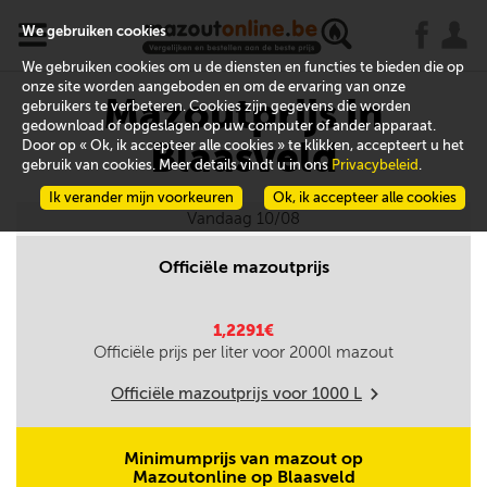
x
j
u
We gebruiken cookies
We gebruiken cookies om u de diensten en functies te bieden die op
onze site worden aangeboden en om de ervaring van onze
Mazoutprijs in
gebruikers te verbeteren. Cookies zijn gegevens die worden
gedownload of opgeslagen op uw computer of ander apparaat.
Blaasveld
Door op « Ok, ik accepteer alle cookies » te klikken, accepteert u het
gebruik van cookies. Meer details vindt u in ons
Privacybeleid
.
Ik verander mijn voorkeuren
Ok, ik accepteer alle cookies
Vandaag 10/08
Officiële mazoutprijs
1,2291€
Officiële prijs per liter voor
2000
l mazout
Officiële mazoutprijs voor
1000
L
m
Minimumprijs van mazout op
Mazoutonline op Blaasveld