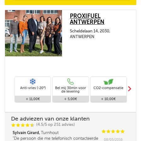
PROXIFUEL
ANTWERPEN
Scheldelaan 14, 2030,
ANTWERPEN
m
Anti-vries (-20°)
Bel mij 30min voor
CO2-compensatie
Stand
de levering
+ 11,00€
+ 5,00€
+ 10,00€
De adviezen van onze klanten
(4.5/5 op 251 advies)
C
C
C
C
i
@
C
C
C
C
C
Sylvain Girard,
Turnhout
De persoon die me telefonisch contacteerde
08/05/2016