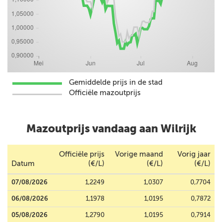
Gemiddelde prijs in de stad
Officiële mazoutprijs
Mazoutprijs vandaag aan Wilrijk
Officiële prijs
Vorige maand
Vorig jaar
Datum
(€/L)
(€/L)
(€/L)
07/08/2026
1,2249
1,0307
0,7704
06/08/2026
1,1978
1,0195
0,7872
05/08/2026
1,2790
1,0195
0,7914