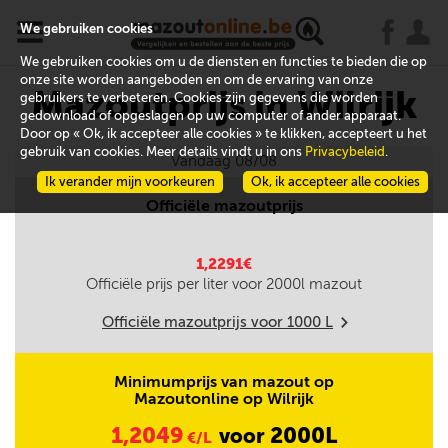
x
j
u
We gebruiken cookies
We gebruiken cookies om u de diensten en functies te bieden die op
onze site worden aangeboden en om de ervaring van onze
Mazoutprijs in Wilrijk
gebruikers te verbeteren. Cookies zijn gegevens die worden
gedownload of opgeslagen op uw computer of ander apparaat.
Door op « Ok, ik accepteer alle cookies » te klikken, accepteert u het
gebruik van cookies. Meer details vindt u in ons
Privacybeleid
.
Vandaag 08/08
Ik verander mijn voorkeuren
Ok, ik accepteer alle cookies
Officiële mazoutprijs
1,2291€
Officiële prijs per liter voor
2000
l mazout
Officiële mazoutprijs voor
1000
L
m
Minimumprijs van mazout op
Mazoutonline op Wilrijk
1,2049
2000L
voor
€/L