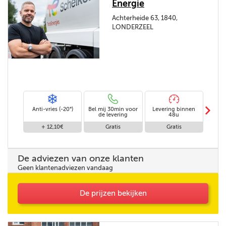
Energie
Achterheide 63, 1840,
LONDERZEEL
m
Anti-vries (-20°)
Bel mij 30min voor
Levering binnen
Stand
de levering
48u
+ 12,10€
Gratis
Gratis
De adviezen van onze klanten
Geen klantenadviezen vandaag
De prijzen bekijken