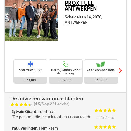
PROXIFUEL
ANTWERPEN
Scheldelaan 14, 2030,
ANTWERPEN
m
Anti-vries (-20°)
Bel mij 30min voor
CO2-compensatie
Stand
de levering
+ 11,00€
+ 5,00€
+ 10,00€
De adviezen van onze klanten
(4.5/5 op 251 advies)
C
C
C
C
i
@
C
C
C
C
C
Sylvain Girard,
Turnhout
De persoon die me telefonisch contacteerde
08/05/2016
was iets minder vlot in omgang met mensen,
leek me. Verder was de service super!
C
C
C
C
C
Paul Verlinden,
Hemiksem