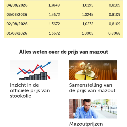
04/08/2026
1,3849
1,0195
0,8109
03/08/2026
1,3672
1,0245
0,8109
02/08/2026
1,3672
1,0232
0,8109
01/08/2026
1,3672
1,0005
0,8068
Alles weten over de prijs van mazout
Inzicht in de
Samenstelling van
officiële prijs van
de prijs van mazout
stookolie
Mazoutprijzen