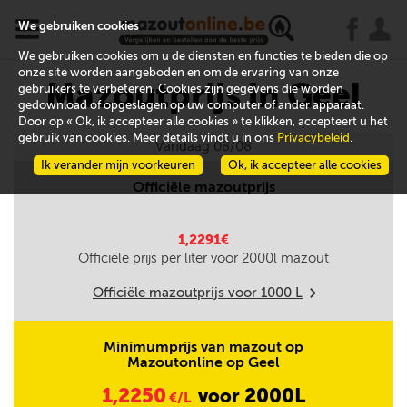
x
j
u
We gebruiken cookies
We gebruiken cookies om u de diensten en functies te bieden die op
onze site worden aangeboden en om de ervaring van onze
Mazoutprijs in Geel
gebruikers te verbeteren. Cookies zijn gegevens die worden
gedownload of opgeslagen op uw computer of ander apparaat.
Door op « Ok, ik accepteer alle cookies » te klikken, accepteert u het
gebruik van cookies. Meer details vindt u in ons
Privacybeleid
.
Vandaag 08/08
Ik verander mijn voorkeuren
Ok, ik accepteer alle cookies
Officiële mazoutprijs
1,2291€
Officiële prijs per liter voor
2000
l mazout
Officiële mazoutprijs voor
1000
L
m
Minimumprijs van mazout op
Mazoutonline op Geel
1,2250
2000L
voor
€/L