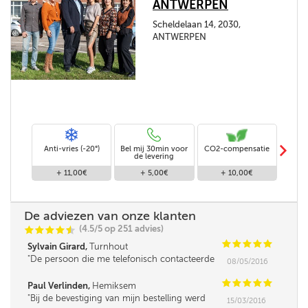
ANTWERPEN
Scheldelaan 14, 2030,
ANTWERPEN
m
Anti-vries (-20°)
Bel mij 30min voor
CO2-compensatie
Stand
de levering
+ 11,00€
+ 5,00€
+ 10,00€
De adviezen van onze klanten
(4.5/5 op 251 advies)
C
C
C
C
i
@
C
C
C
C
C
Sylvain Girard,
Turnhout
De persoon die me telefonisch contacteerde
08/05/2016
was iets minder vlot in omgang met mensen,
leek me. Verder was de service super!
C
C
C
C
C
Paul Verlinden,
Hemiksem
Bij de bevestiging van mijn bestelling werd
15/03/2016