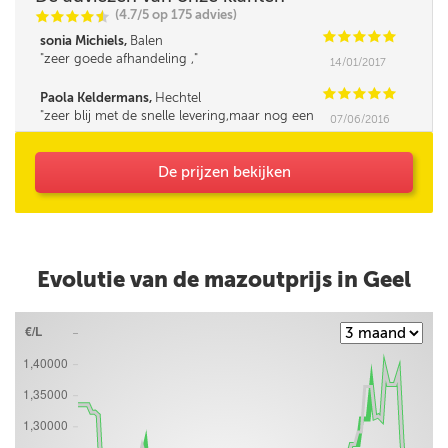
(4.7/5 op 175 advies)
C
C
C
C
i
@
C
C
C
C
C
sonia Michiels,
Balen
zeer goede afhandeling ,
14/01/2017
C
C
C
C
C
Paola Keldermans,
Hechtel
zeer blij met de snelle levering,maar nog een
07/06/2016
geluk dat ik zij hoeveel ik nodig had want de
baas had het verkeerd op de leveringsbon
gezet,en anders had ik maar de helft
De prijzen bekijken
gekregen.
Evolutie van de mazoutprijs in Geel