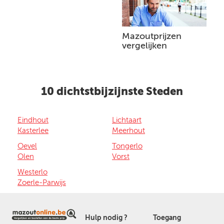
Mazoutprijzen
vergelijken
10 dichtstbijzijnste Steden
Eindhout
Lichtaart
Kasterlee
Meerhout
Oevel
Tongerlo
Olen
Vorst
Westerlo
Zoerle-Parwijs
Hulp nodig ?
Toegang