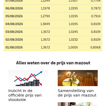
07/08/2026
1,2249
1,0307
0,7704
06/08/2026
1,1978
1,0195
0,7872
05/08/2026
1,2790
1,0195
0,7914
04/08/2026
1,3849
1,0195
0,8109
03/08/2026
1,3672
1,0245
0,8109
02/08/2026
1,3672
1,0232
0,8109
01/08/2026
1,3672
1,0005
0,8068
Alles weten over de prijs van mazout
Inzicht in de
Samenstelling van
officiële prijs van
de prijs van mazout
stookolie