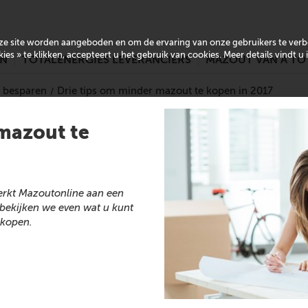
onze site worden aangeboden en om de ervaring van onze gebruikers te ver
es » te klikken, accepteert u het gebruik van cookies. Meer details vindt u
EN
TOTALENERGIES LEVERANCIERS
MAZOUT VAN A TO
 besparen
Drie tips om minder mazout te kopen in 2017
 mazout te
werkt Mazoutonline aan een
 bekijken we even wat u kunt
 kopen.