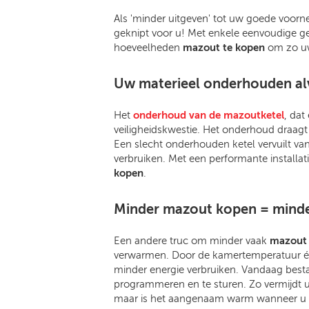
Als 'minder uitgeven' tot uw goede voorne
geknipt voor u! Met enkele eenvoudige ge
hoeveelheden
mazout te kopen
om zo uw
Uw materieel onderhouden al
Het
onderhoud van de mazoutketel
, dat
veiligheidskwestie. Het onderhoud draagt 
Een slecht onderhouden ketel vervuilt va
verbruiken. Met een performante installat
kopen
.
Minder mazout kopen = minde
Een andere truc om minder vaak
mazout 
verwarmen. Door de kamertemperatuur één
minder energie verbruiken. Vandaag best
programmeren en te sturen. Zo vermijdt u
maar is het aangenaam warm wanneer u 