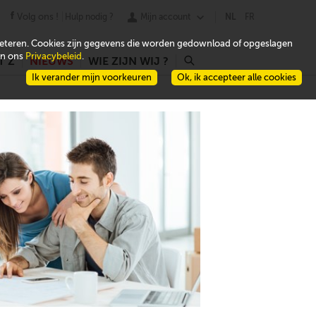
Volg ons !
Hulp nodig ?
Mijn account
NL
FR
beteren. Cookies zijn gegevens die worden gedownload of opgeslagen
 in ons
Privacybeleid
.
T Z
NIEUWS
WIE ZIJN WIJ ?
r
Ik verander mijn voorkeuren
Ok, ik accepteer alle cookies