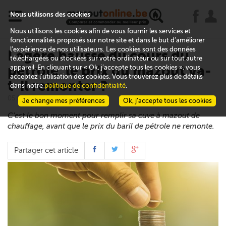
x
j
u
Nous utilisons des cookies
Nous utilisons les cookies afin de vous fournir les services et
fonctionnalités proposés sur notre site et dans le but d’améliorer
l’expérience de nos utilisateurs. Les cookies sont des données
Légère hausse du cours du
téléchargées ou stockées sur votre ordinateur ou sur tout autre
pétrole: le prix du mazout va-
appareil. En cliquant sur « Ok, j’accepte tous les cookies », vous
acceptez l’utilisation des cookies. Vous trouverez plus de détails
t-il remonter ?
dans notre
politique de confidentialité
.
05 février 2016
Je change mes préférences
Ok, j’accepte tous les cookies
C’est le bon moment pour remplir sa cuve à mazout de
chauffage, avant que le prix du baril de pétrole ne remonte.
Partager cet article