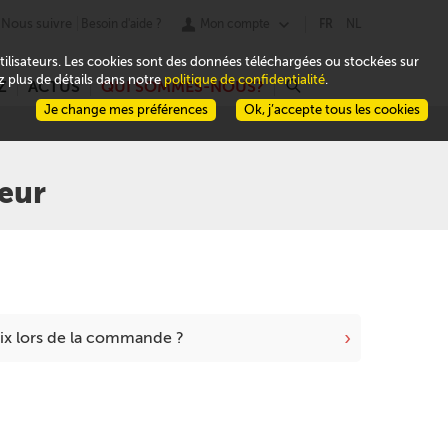
Nous suivre
Besoin d'aide ?
Mon compte
FR
NL
 utilisateurs. Les cookies sont des données téléchargées ou stockées sur
ez plus de détails dans notre
politique de confidentialité
.
Z
ACTUS
QUI SOMMES-NOUS?
r
Je change mes préférences
Ok, j’accepte tous les cookies
eur
›
rix lors de la commande ?