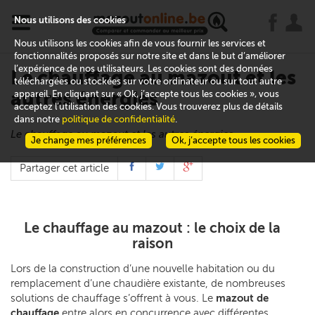
x
j
u
Nous utilisons des cookies
Nous utilisons les cookies afin de vous fournir les services et
fonctionnalités proposés sur notre site et dans le but d’améliorer
l’expérience de nos utilisateurs. Les cookies sont des données
Le chauffage au mazout et les
téléchargées ou stockées sur votre ordinateur ou sur tout autre
autres énergies
appareil. En cliquant sur « Ok, j’accepte tous les cookies », vous
acceptez l’utilisation des cookies. Vous trouverez plus de détails
dans notre
politique de confidentialité
.
Le chauffage au mazout et les autres énergies
Je change mes préférences
Ok, j’accepte tous les cookies
Partager cet article
Le chauffage au mazout : le choix de la
raison
Lors de la construction d’une nouvelle habitation ou du
remplacement d’une chaudière existante, de nombreuses
solutions de chauffage s’offrent à vous. Le
mazout de
chauffage
entre alors en concurrence avec différentes