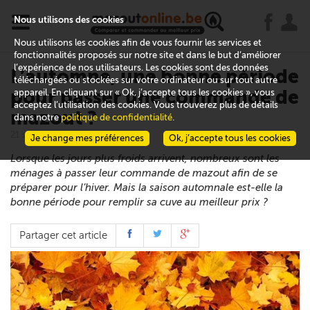
x
j
u
Nous utilisons des cookies
Nous utilisons les cookies afin de vous fournir les services et
fonctionnalités proposés sur notre site et dans le but d’améliorer
l’expérience de nos utilisateurs. Les cookies sont des données
L’automne, une bonne période
téléchargées ou stockées sur votre ordinateur ou sur tout autre
pour passer une commande de
appareil. En cliquant sur « Ok, j’accepte tous les cookies », vous
acceptez l’utilisation des cookies. Vous trouverez plus de détails
mazout ?
dans notre
politique de confidentialité
.
21 septembre 2020
Je change mes préférences
Ok, j’accepte tous les cookies
Lorsque les jours plus froids arrivent, nombreux sont les
ménages à passer leur commande de mazout afin de se
préparer pour l’hiver. Mais la saison automnale est-elle la
bonne période pour remplir sa cuve au meilleur prix ?
Partager cet article