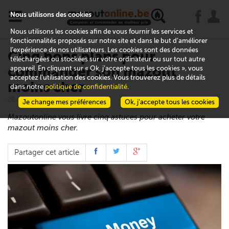
x
j
u
Nous utilisons des cookies
Nous utilisons les cookies afin de vous fournir les services et
fonctionnalités proposés sur notre site et dans le but d’améliorer
l’expérience de nos utilisateurs. Les cookies sont des données
Cinq bons plans pour
téléchargées ou stockées sur votre ordinateur ou sur tout autre
commander son mazout
appareil. En cliquant sur « Ok, j’accepte tous les cookies », vous
acceptez l’utilisation des cookies. Vous trouverez plus de détails
moins cher
dans notre
politique de confidentialité
.
26 août 2016
Je change mes préférences
Ok, j’accepte tous les cookies
Mazoutonline vous livre cinq astuces pour acheter votre
mazout moins cher.
Partager cet article